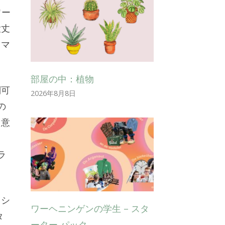
ワー
大丈
るマ
部屋の中：植物
別可
2026年8月8日
の
く意
ラ
リシ
ワーヘニンゲンの学生 – スタ
タ
ーター パック