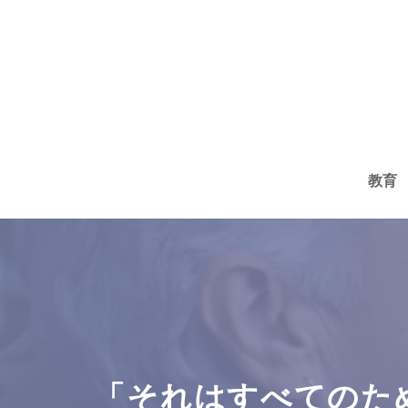
コ
ン
テ
ン
ツ
へ
教育
ス
キ
ッ
プ
「それはすべてのために」