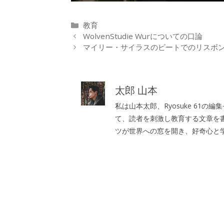
カ
教育
テ
WolvenStudie Wurについての口論
ゴ
マイリー・サイラスのビートでのリスボ
リ
ー
太郎 山本
私は山本太郎、Ryosuke 61
て、読者を刺激し教育する文章を
ツが世界への窓を開き、好奇心と