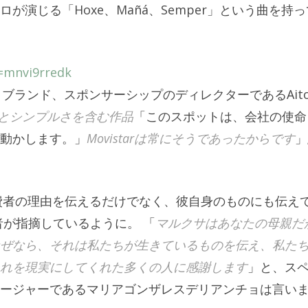
演じる「Hoxe、Mañá、Semper」という曲を持っ
=mnvi9rredk
ainの広告、ブランド、スポンサーシップのディレクターであるAito
とシンプルさを含む作品
「このスポットは、会社の使命
動かします。」
Movistarは常にそうであったからです
」
の消費者の理由を伝えるだけでなく、彼自身のものにも伝え
が指摘しているように。 「
マルクサはあなたの母親だ
ぜなら、それは私たちが生きているものを伝え、私た
れを現実にしてくれた多くの人に感謝します
」と、ス
ージャーであるマリアゴンザレスデリアンチョは言い