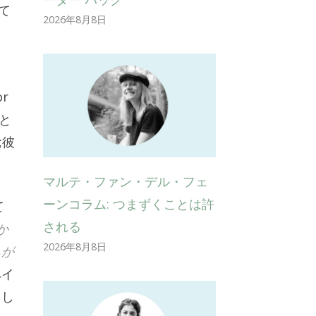
て
2026年8月8日
r
と
;彼
マルテ・ファン・デル・フェ
ーンコラム: つまずくことは許
て
される
か
2026年8月8日
ちが
ペイ
まし