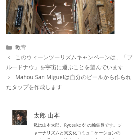
カ
教育
テ
このウィーンツーリズムキャンペーンは、「ブ
ゴ
ルードナウ」を宇宙に運ぶことを望んでいます
リ
Mahou San Miguelは自分のビールから作られ
ー
たタップを作成します
太郎 山本
私は山本太郎、Ryosuke 61の編集長です。ジ
ャーナリズムと異文化コミュニケーションの