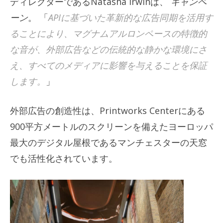
ディレクターであるNatasha Irwinは、
キャンペ
ーン
。 「
APIに基づいた革新的な広告同期を活用す
ることにより、マグナムアルロンペースの特徴的
な音が、外部広告などの伝統的な静かな環境にさ
え、すべてのメディアに影響を与えることを保証
します。
」
外部広告の創造性は、Printworks Centerにある
900平方メートルのスクリーンを備えたヨーロッパ
最大のデジタル屋根であるマンチェスターの天窓
でも活性化されています。