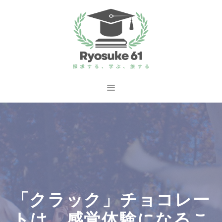
コ
ン
テ
ン
ツ
へ
メ
ス
ニ
キ
ッ
ュ
プ
ー
「クラック」チョコレー
トは、感覚体験になるこ