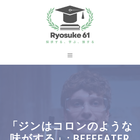
コ
ン
テ
ン
ツ
へ
メ
ス
ニ
キ
ッ
ュ
プ
ー
「ジンはコロンのような
味がする」: BEEFEATER