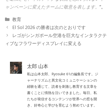
ャンペーンに変えたチームに敬意を表します。
”。
カ
教育
テ
El Sol 2026 の勝者は次のとおりです
ゴ
レゴがシンガポール空港を巨大なインタラクテ
リ
ィブなフラワーディスプレイに変える
ー
太郎 山本
私は山本太郎、Ryosuke 61の編集長です。ジ
ャーナリズムと異文化コミュニケーションの
経験を通じて、読者を刺激し教育する文章を
書くことに情熱を注いできました。毎日、私
たちが発信するコンテンツが世界への窓を開
き、好奇心と学びを育むよう努めています。