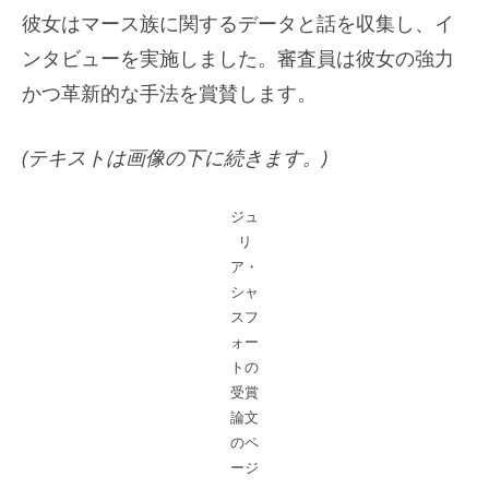
彼女はマース族に関するデータと話を収集し、イ
ンタビューを実施しました。審査員は彼女の強力
かつ革新的な手法を賞賛します。
(テキストは画像の下に続きます。)
ジュ
リ
ア・
シャ
スフ
ォー
トの
受賞
論文
のペ
ージ