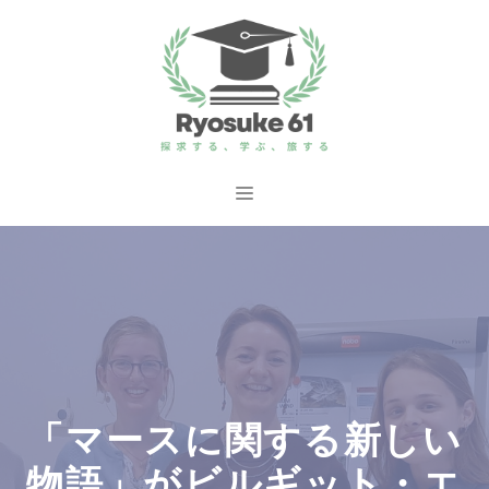
コ
ン
テ
ン
ツ
へ
メ
ス
ニ
キ
ッ
ュ
プ
ー
「マースに関する新しい
物語」がビルギット・エ