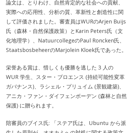
論文は、とりわけ、自然肯定的な社会への貢献、
実際への応用性、分析の質、革新性と創造性に関
して評価されました。審査員はWURのArjen Buijs
氏（森林・自然保護政策）とKarin Peters氏（文
化地理学）、NatuurcollegeのPaul Roncken氏、
StaatsbosbeheerのMarjolein Kloek氏であった。
栄誉ある賞は、惜しくも優勝を逃した 3 人の
WUR 学生、スター・ブロエンス (持続可能性変革
ガバナンス)、ラシェル・プリュイム (景観建築)、
アニカ・ファン・ダイフェンボーデン (森林と自然
保護) に贈られます。
陪審員のブイス氏: 「ステア氏は、Ubuntu から派
生した原則が、オオカミへの対処に関する政策文