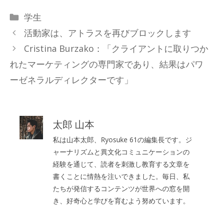
カ
学生
テ
活動家は、アトラスを再びブロックします
ゴ
Cristina Burzako：「クライアントに取りつか
リ
れたマーケティングの専門家であり、結果はパワ
ー
ーゼネラルディレクターです」
太郎 山本
私は山本太郎、Ryosuke 61の編集長です。ジ
ャーナリズムと異文化コミュニケーションの
経験を通じて、読者を刺激し教育する文章を
書くことに情熱を注いできました。毎日、私
たちが発信するコンテンツが世界への窓を開
き、好奇心と学びを育むよう努めています。