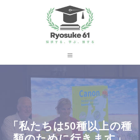
コ
ン
テ
ン
ツ
へ
メ
ス
ニ
キ
ッ
ュ
プ
ー
「私たちは50種以上の種
類のために行きます」