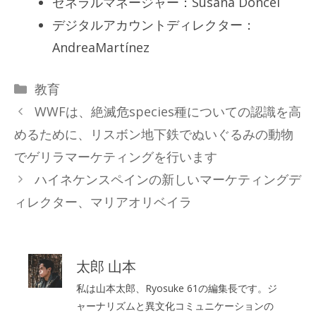
ゼネラルマネージャー：Susana Doncel
デジタルアカウントディレクター：
AndreaMartínez
カ
教育
テ
WWFは、絶滅危species種についての認識を高
ゴ
めるために、リスボン地下鉄でぬいぐるみの動物
リ
でゲリラマーケティングを行います
ー
ハイネケンスペインの新しいマーケティングデ
ィレクター、マリアオリベイラ
太郎 山本
私は山本太郎、Ryosuke 61の編集長です。ジ
ャーナリズムと異文化コミュニケーションの