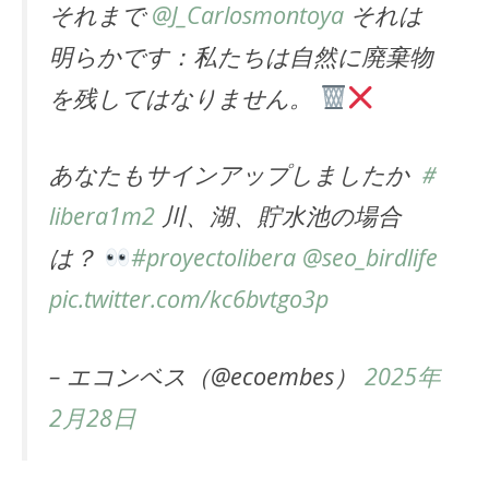
それまで
@J_Carlosmontoya
それは
明らかです：私たちは自然に廃棄物
を残してはなりません。
あなたもサインアップしましたか
＃
libera1m2
川、湖、貯水池の場合
は？
#proyectolibera
@seo_birdlife
pic.twitter.com/kc6bvtgo3p
– エコンベス（@ecoembes）
2025年
2月28日