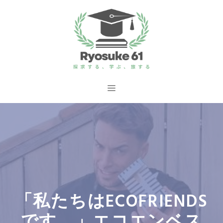
コ
ン
テ
ン
ツ
へ
メ
ス
ニ
キ
ッ
ュ
プ
ー
「私たちはECOFRIENDS
です。」エコエンベス