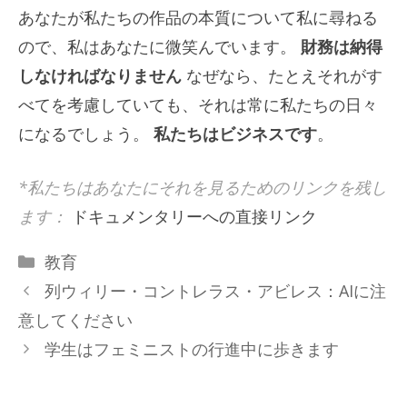
あなたが私たちの作品の本質について私に尋ねる
ので、私はあなたに微笑んでいます。
財務は納得
しなければなりません
なぜなら、たとえそれがす
べてを考慮していても、それは常に私たちの日々
になるでしょう。
私たちはビジネスです
。
*私たちはあなたにそれを見るためのリンクを残し
ます：
ドキュメンタリーへの直接リンク
カ
教育
テ
列ウィリー・コントレラス・アビレス：AIに注
ゴ
意してください
リ
学生はフェミニストの行進中に歩きます
ー