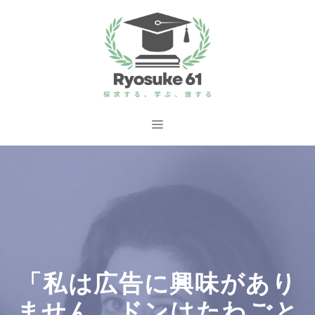
コ
ン
テ
ン
ツ
へ
メ
ス
ニ
キ
ッ
ュ
プ
ー
「私は広告に興味があり
ません。ドンはたわごと