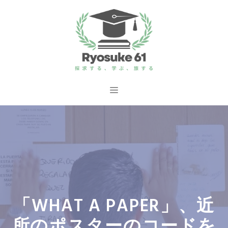
コ
ン
テ
ン
ツ
へ
メ
ス
ニ
キ
ッ
ュ
プ
ー
「WHAT A PAPER」、近
所のポスターのコードを