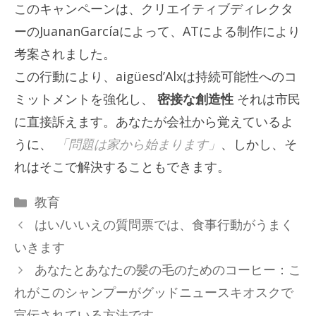
このキャンペーンは、クリエイティブディレクタ
ーのJuananGarcíaによって、ATによる制作により
考案されました。
この行動により、aigüesd’Alxは持続可能性へのコ
ミットメントを強化し、
密接な創造性
それは市民
に直接訴えます。あなたが会社から覚えているよ
うに、
「問題は家から始まります」
、しかし、そ
れはそこで解決することもできます。
カ
教育
テ
はい/いいえの質問票では、食事行動がうまく
ゴ
いきます
リ
あなたとあなたの髪の毛のためのコーヒー：こ
ー
れがこのシャンプーがグッドニュースキオスクで
宣伝されている方法です