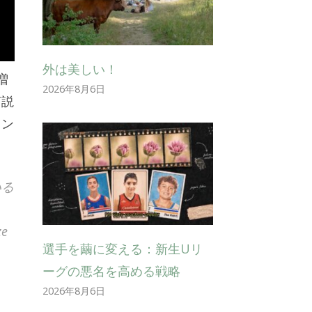
外は美しい！
増
2026年8月6日
言説
ラン
いる
e
選手を繭に変える：新生Uリ
、
ーグの悪名を高める戦略
2026年8月6日