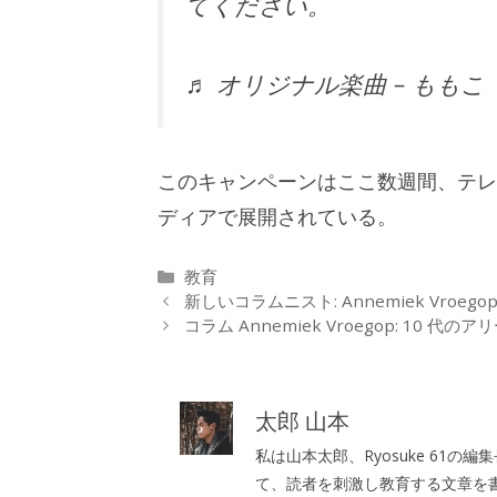
てください。
♬ オリジナル楽曲 – ももこ
このキャンペーンはここ数週間、テレ
ディアで展開されている。
カ
教育
テ
新しいコラムニスト: Annemiek Vroego
ゴ
コラム Annemiek Vroegop: 10 代のア
リ
ー
太郎 山本
私は山本太郎、Ryosuke 61
て、読者を刺激し教育する文章を