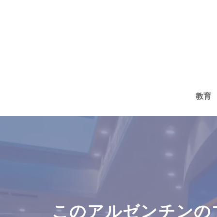
コ
ン
テ
ン
ツ
へ
教育
ス
キ
ッ
プ
このアルゼンチンの