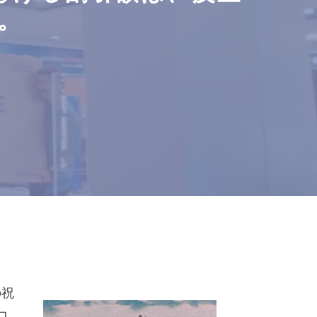
。
の祝
ロ