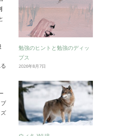
割
と
羨
勉強のヒントと勉強のディッ
プス
れる
2026年8月7日
。
ー
。ブ
イズ
ウィキ-WUR