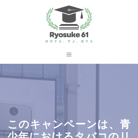
コ
ン
テ
ン
ツ
へ
メ
ス
ニ
キ
ッ
ュ
プ
ー
このキャンペーンは、青
少年におけるタバコのリ