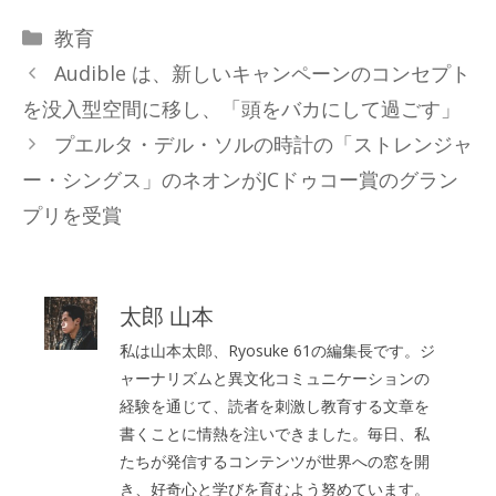
カ
教育
テ
Audible は、新しいキャンペーンのコンセプト
ゴ
を没入型空間に移し、「頭をバカにして過ごす」
リ
プエルタ・デル・ソルの時計の「ストレンジャ
ー
ー・シングス」のネオンがJCドゥコー賞のグラン
プリを受賞
太郎 山本
私は山本太郎、Ryosuke 61の編集長です。ジ
ャーナリズムと異文化コミュニケーションの
経験を通じて、読者を刺激し教育する文章を
書くことに情熱を注いできました。毎日、私
たちが発信するコンテンツが世界への窓を開
き、好奇心と学びを育むよう努めています。