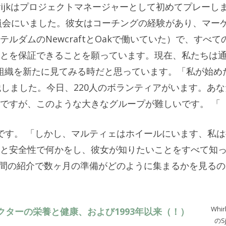
ragtwijkはプロジェクトマネージャーとして初めてプレーし
援助委員会にいました。彼女はコーチングの経験があり、マー
ルダムのNewcraftとOakで働いていた）で、すべて
とを保証できることを願っています。現在、私たちは
、組織を新たに見てみる時だと思っています。「私が始め
織しました。今日、220人のボランティアがいます。あな
ですが、このような大きなグループが難しいです。 「
Aid」です。 「しかし、マルティェはホイールにいます、私
と安全性で何かをし、彼女が知りたいことをすべて知
週間の紹介で数ヶ月の準備がどのように集まるかを見るの
Whirl
ディレクターの栄養と健康、および1993年以来（！）
のSj