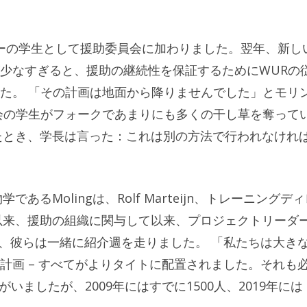
ノロジーの学生として援助委員会に加わりました。翌年、新し
少なすぎると、援助の継続性を保証するためにWURの
た。 「その計画は地面から降りませんでした」とモリ
会の学生がフォークであまりにも多くの干し草を奪って
いたとき、学長は言った：これは別の方法で行われなけれ
あるMolingは、Rolf Marteijn、トレーニングデ
年以来、援助の組織に関与して以来、プロジェクトリーダ
間、彼らは一緒に紹介週を走りました。 「私たちは大き
計画 – すべてがよりタイトに配置されました。それも
がいましたが、2009年にはすでに1500人、2019年には