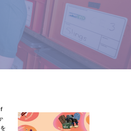
f
か
トを