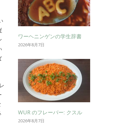
い
従
ワーヘニンゲンの学生辞書
ン
2026年8月7日
い
ば
ィレ
ー
な
WUR のフレーバー: クスル
必
2026年8月7日