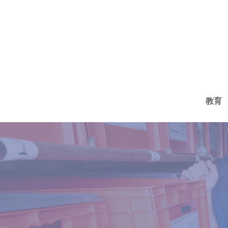
コ
ン
テ
ン
ツ
へ
教育
ス
キ
ッ
プ