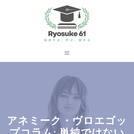
コ
ン
テ
ン
ツ
へ
メ
ス
ニ
キ
ッ
ュ
プ
ー
アネミーク・ヴロエゴッ
プコラム: 単純ではない