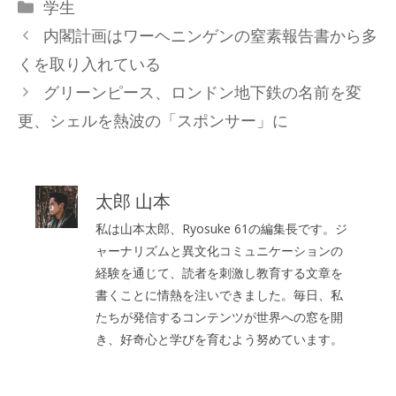
カ
学生
テ
内閣計画はワーヘニンゲンの窒素報告書から多
ゴ
くを取り入れている
リ
グリーンピース、ロンドン地下鉄の名前を変
ー
更、シェルを熱波の「スポンサー」に
太郎 山本
私は山本太郎、Ryosuke 61の編集長です。ジ
ャーナリズムと異文化コミュニケーションの
経験を通じて、読者を刺激し教育する文章を
書くことに情熱を注いできました。毎日、私
たちが発信するコンテンツが世界への窓を開
き、好奇心と学びを育むよう努めています。