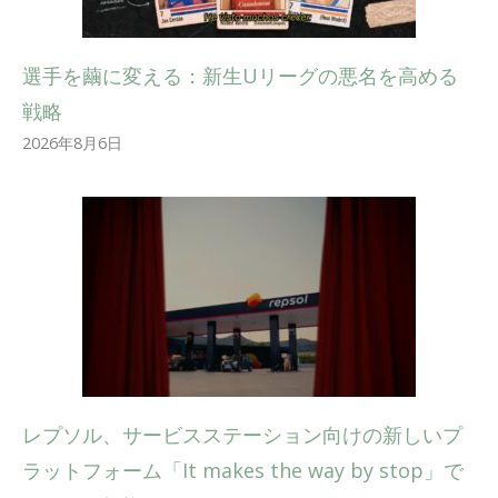
選手を繭に変える：新生Uリーグの悪名を高める
戦略
2026年8月6日
レプソル、サービスステーション向けの新しいプ
ラットフォーム「It makes the way by stop」で