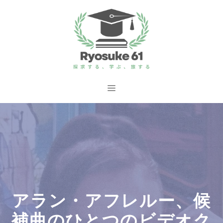
コ
ン
テ
ン
ツ
へ
メ
ス
ニ
キ
ッ
ュ
プ
ー
アラン・アフレルー、候
補曲のひとつのビデオク