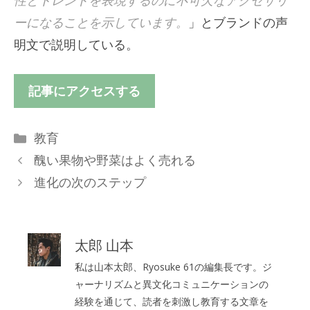
性とトレンドを表現するのに不可欠なアクセサリ
ーになることを示しています。
」とブランドの声
明文で説明している。
記事にアクセスする
カ
教育
テ
醜い果物や野菜はよく売れる
ゴ
進化の次のステップ
リ
ー
太郎 山本
私は山本太郎、Ryosuke 61の編集長です。ジ
ャーナリズムと異文化コミュニケーションの
経験を通じて、読者を刺激し教育する文章を