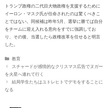
トランプ政権の二代目大物政権を支援するために
イーロン・マスク氏が任命されたのは驚くべきこ
とではない。同候補は昨年5月、選挙に勝てば自分
をチームに迎え入れる意向をすでに強調してお
り、その後、当選したら政権改革を任せると明言
した。
カ
教育
テ
スチャードが感情的なクリスマス広告でヌガー
ゴ
を火星へ連れて行く
リ
結局学生たちはユトレヒトでデモをすることに
ー
なる