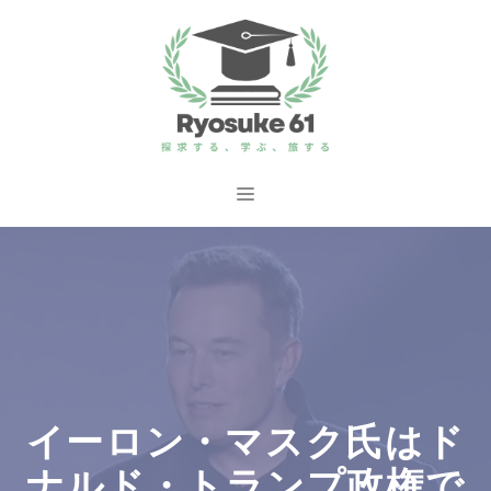
コ
ン
テ
ン
ツ
へ
メ
ス
ニ
キ
ッ
ュ
プ
ー
イーロン・マスク氏はド
ナルド・トランプ政権で