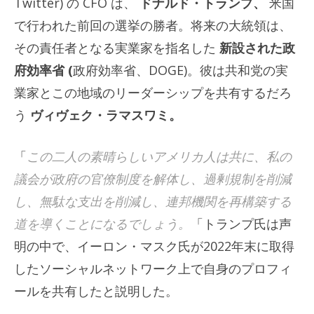
Twitter) の CFO は、
ドナルド・トランプ、
米国
で行われた前回の選挙の勝者。将来の大統領は、
その責任者となる実業家を指名した
新設された政
府効率省 (
政府効率省、DOGE)。彼は共和党の実
業家とこの地域のリーダーシップを共有するだろ
う
ヴィヴェク・ラマスワミ。
「
この二人の素晴らしいアメリカ人は共に、私の
議会が政府の官僚制度を解体し、過剰規制を削減
し、無駄な支出を削減し、連邦機関を再構築する
道を導くことになるでしょう。
「トランプ氏は声
明の中で、イーロン・マスク氏が2022年末に取得
したソーシャルネットワーク上で自身のプロフィ
ールを共有したと説明した。