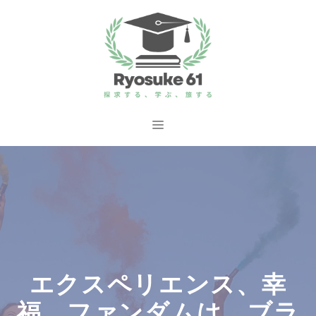
コ
ン
テ
ン
ツ
へ
メ
ス
ニ
キ
ッ
ュ
プ
ー
エクスペリエンス、幸
福、ファンダムは、ブラ