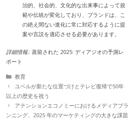
治的、社会的、文化的な出来事によって規
範や伝統が変化しており、ブランドは、こ
の絶え間ない進化に常に対応するように提
案や言説を適応させる必要があります。
詳細情報
.: 蒸留された 2025: ディアジオの予測レ
ポート
カ
教育
テ
ユベルが新たな位置づけとテレビ復帰で50年
ゴ
以上の歴史を祝う
リ
アテンションエコノミーにおけるメディアプラ
ー
ンニング、2025 年のマーケティングの大きな課題