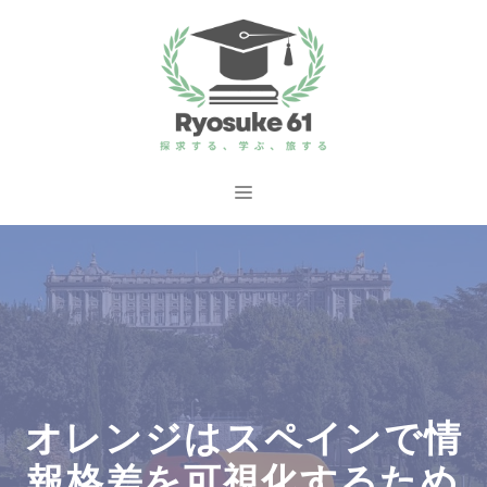
コ
ン
テ
ン
ツ
へ
メ
ス
ニ
キ
ッ
ュ
プ
ー
オレンジはスペインで情
報格差を可視化するため