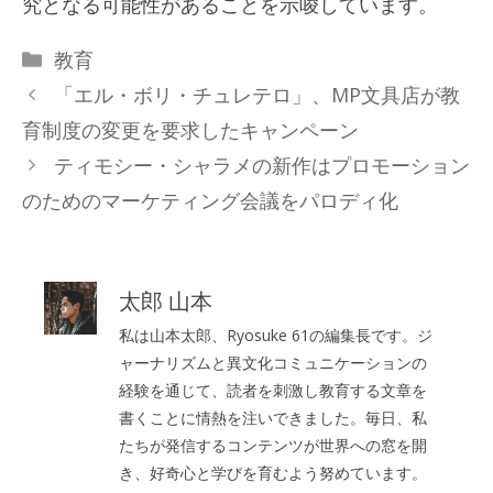
究となる可能性があることを示唆しています。
カ
教育
テ
「エル・ボリ・チュレテロ」、MP文具店が教
ゴ
育制度の変更を要求したキャンペーン
リ
ティモシー・シャラメの新作はプロモーション
ー
のためのマーケティング会議をパロディ化
太郎 山本
私は山本太郎、Ryosuke 61の編集長です。ジ
ャーナリズムと異文化コミュニケーションの
経験を通じて、読者を刺激し教育する文章を
書くことに情熱を注いできました。毎日、私
たちが発信するコンテンツが世界への窓を開
き、好奇心と学びを育むよう努めています。