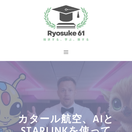
コ
ン
テ
ン
ツ
へ
メ
ス
ニ
キ
ッ
ュ
プ
ー
カタール航空、AIと
STARLINKを使って