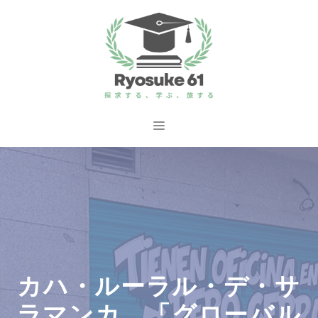
コ
ン
テ
ン
ツ
へ
メ
ス
ニ
キ
ッ
ュ
プ
ー
カハ・ルーラル・デ・サ
ラマンカ、「グローバル