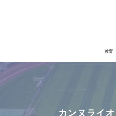
コ
ン
テ
ン
ツ
へ
教育
ス
キ
ッ
プ
カンヌライオ