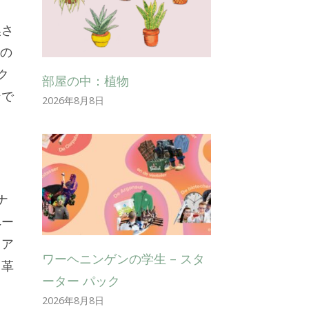
換さ
の
ク
部屋の中：植物
ンで
2026年8月8日
ナ
ペー
リア
ワーヘニンゲンの学生 – スタ
り革
ーター パック
2026年8月8日