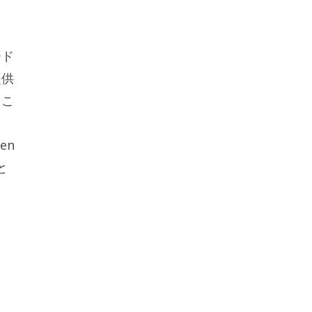
ード
提供
るこ
en
と