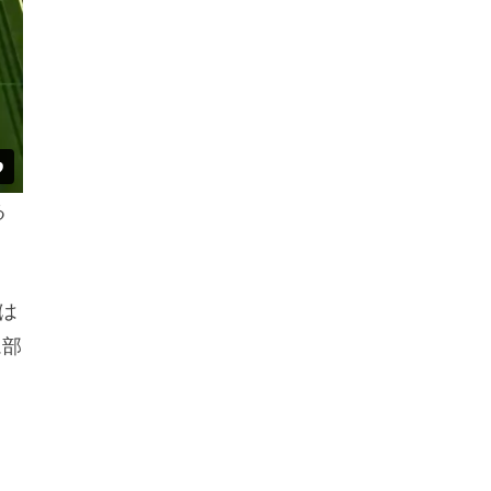
る
は
ム部