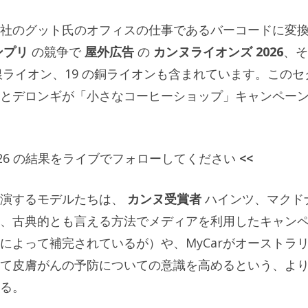
社のグット氏のオフィスの仕事であるバーコードに変
ンプリ
の競争で
屋外広告
の
カンヌライオンズ 2026
、そ
の銀ライオン、19 の銅ライオンも含まれています。このセ
とデロンギが「小さなコーヒーショップ」キャンペー
026 の結果をライブでフォローしてください
<<
出演するモデルたちは、
カンヌ受賞者
ハインツ、マクド
、古典的とも言える方法でメディアを利用したキャン
によって補完されているが）や、MyCarがオーストラ
て皮膚がんの予防についての意識を高めるという、よ
る。