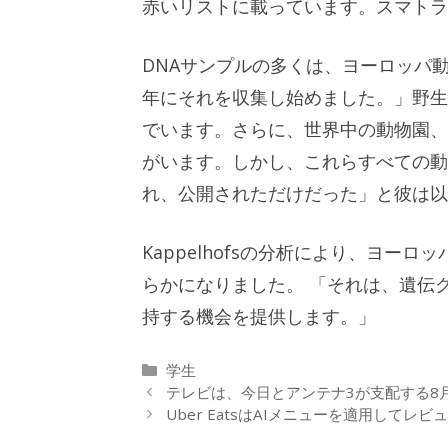
赤いリストに載っています。スマトラ
DNAサンプルの多くは、ヨーロッパ動物
年にそれを収集し始めました。」野生では
でいます。さらに、世界中の動物園、特
がいます。しかし、これらすべての動
れ、公開されただけだった」と彼は
Kappelhofsの分析により、ヨ
らかになりました。 「それは、遺伝
持する機会を提供します。」
カ
学生
テ
テレビは、今日とアンテナ3が支配する8
ゴ
Uber EatsはAIメニューを適用し
リ