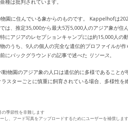
亜種は批判されています。
園に住んでいる象からのものです。 Kappelhofは202
、推定35,000から最大5万5,000人のアジア象が住
にアジアのレセプションキャンプには約15,000人の
物のうち、9人の個人の完全な遺伝的プロファイルが作
以前にバックグラウンドの記事で述べた
リソース
。
ーロッパ動物園のアジア象の人口は遺伝的に多様であることが
クラスターごとに慎重に飼育されている場合、多様性を
月の季節性を非難します
てレビューし、フード写真をアップロードするためにユーザーを補償しま