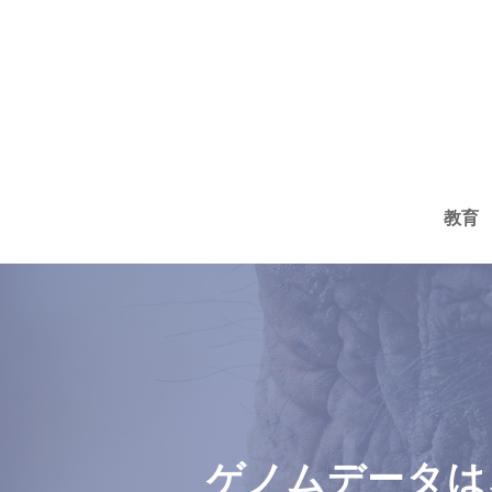
コ
ン
テ
ン
ツ
へ
教育
ス
キ
ッ
プ
ゲノムデータは