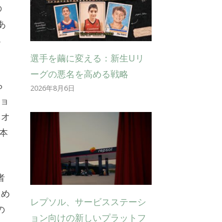
の
あ
あ
選手を繭に変える：新生Uリ
ーグの悪名を高める戦略
ら
2026年8月6日
ショ
ネオ
本
者
ため
レプソル、サービスステーシ
の
ョン向けの新しいプラットフ