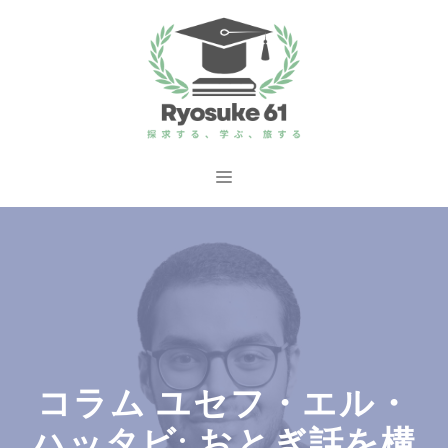
コ
ン
テ
ン
ツ
へ
メ
ス
ニ
キ
ッ
ュ
プ
ー
コラム ユセフ・エル・
ハッタビ: おとぎ話を構