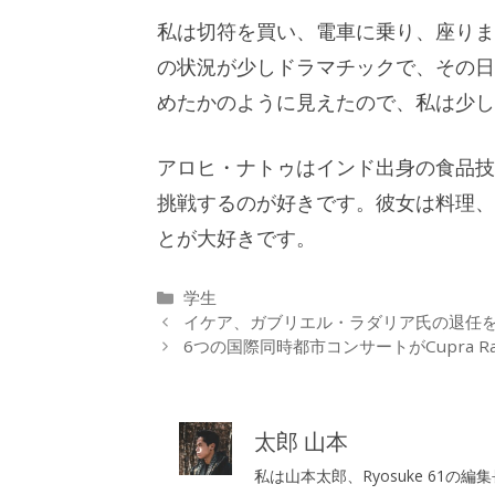
私は切符を買い、電車に乗り、座りま
の状況が少しドラマチックで、その日
めたかのように見えたので、私は少し
アロヒ・ナトゥはインド出身の食品技
挑戦するのが好きです。彼女は料理、
とが大好きです。
カ
学生
テ
イケア、ガブリエル・ラダリア氏の退任
ゴ
6つの国際同時都市コンサートがCupra R
リ
ー
太郎 山本
私は山本太郎、Ryosuke 61