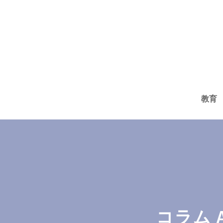
コ
ン
テ
ン
ツ
へ
教育
ス
キ
ッ
プ
コラム 