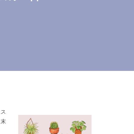
ムス
週末