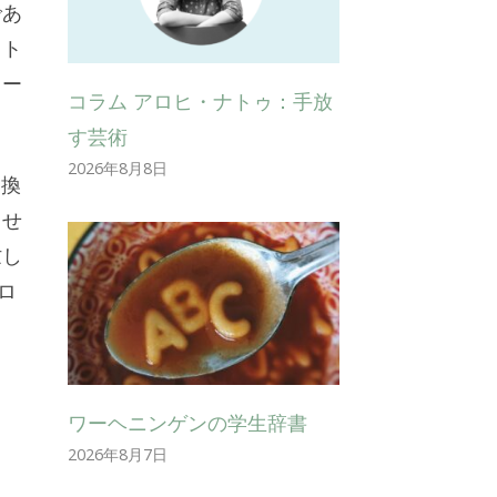
であ
イト
ワー
コラム アロヒ・ナトゥ：手放
す芸術
2026年8月8日
交換
ませ
忙し
ロ
ワーヘニンゲンの学生辞書
2026年8月7日