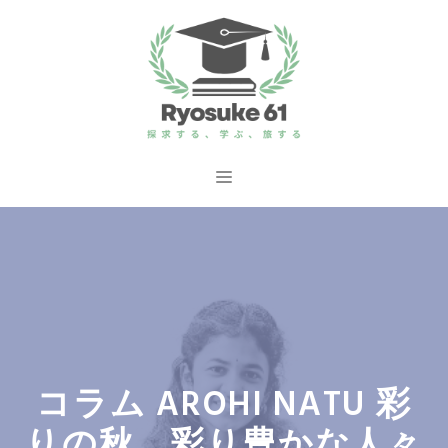
コ
ン
テ
ン
ツ
へ
メ
ス
ニ
キ
ッ
ュ
プ
ー
コラム AROHI NATU 彩
りの秋、彩り豊かな人々