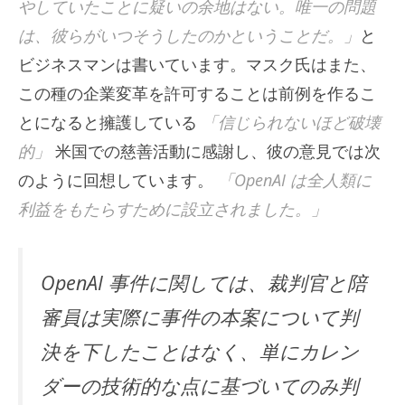
やしていたことに疑いの余地はない。唯一の問題
は、彼らがいつそうしたのかということだ。」
と
ビジネスマンは書いています。マスク氏はまた、
この種の企業変革を許可することは前例を作るこ
とになると擁護している
「信じられないほど破壊
的」
米国での慈善活動に感謝し、彼の意見では次
のように回想しています。
「OpenAI は全人類に
利益をもたらすために設立されました。」
OpenAI 事件に関しては、裁判官と陪
審員は実際に事件の本案について判
決を下したことはなく、単にカレン
ダーの技術的な点に基づいてのみ判