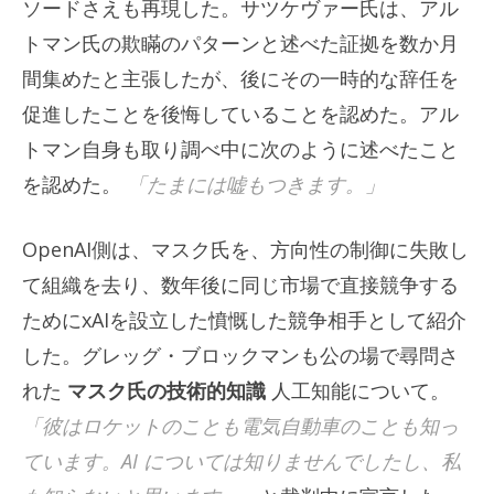
ソードさえも再現した。サツケヴァー氏は、アル
トマン氏の欺瞞のパターンと述べた証拠を数か月
間集めたと主張したが、後にその一時的な辞任を
促進したことを後悔していることを認めた。アル
トマン自身も取り調べ中に次のように述べたこと
を認めた。
「たまには嘘もつきます。」
OpenAI側は、マスク氏を、方向性の制御に失敗し
て組織を去り、数年後に同じ市場で直接競争する
ためにxAIを設立した憤慨した競争相手として紹介
した。グレッグ・ブロックマンも公の場で尋問さ
れた
マスク氏の技術的知識
人工知能について。
「彼はロケットのことも電気自動車のことも知っ
ています。AI については知りませんでしたし、私