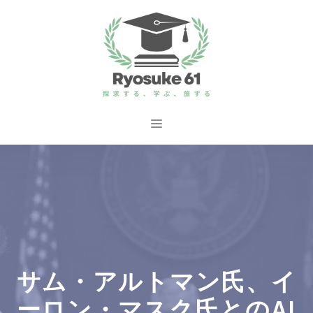
コ
ン
テ
ン
ツ
へ
メ
ス
ニ
キ
ッ
ュ
プ
ー
サム・アルトマン氏、イ
ーロン・マスク氏とのAI