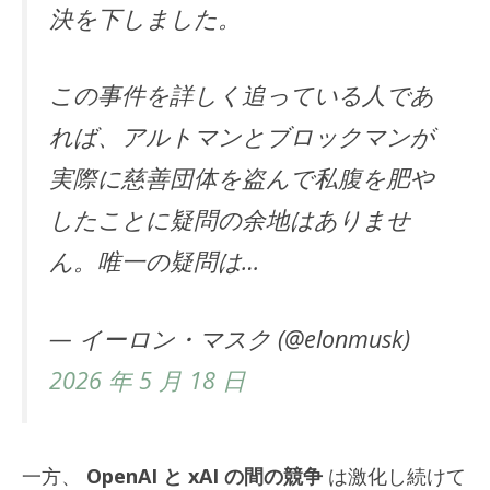
決を下しました。
この事件を詳しく追っている人であ
れば、アルトマンとブロックマンが
実際に慈善団体を盗んで私腹を肥や
したことに疑問の余地はありませ
ん。唯一の疑問は…
— イーロン・マスク (@elonmusk)
2026 年 5 月 18 日
一方、
OpenAI と xAI の間の競争
は激化し続けて