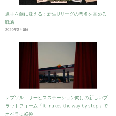
選手を繭に変える：新生Uリーグの悪名を高める
戦略
2026年8月6日
レプソル、サービスステーション向けの新しいプ
ラットフォーム「It makes the way by stop」で
オペラに転換