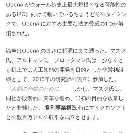
OpenAIがウォール街史上最大規模となる可能性の
あるIPOに向けて動いているちょうどそのタイミン
グで、OpenAIに対する主要な法的脅威の1つが解
消された。
論争はOpenAIのまさに起源にまで遡った。マスク
氏、アルトマン氏、ブロックマン氏は、少なくと
も机上では人工知能の開発を目的とした非営利組
織として、2015年の研究所の設立に参加した。
「人類の利益のために。」
しかし、マスク氏は、
同社が段階的に変革を進め、当初の目的を放棄し
たと非難した。
営利事業構造
特にマイクロソフト
との数百万ドルの取引を成立させます。