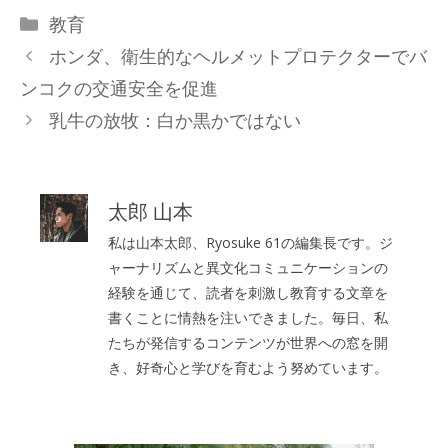
カ
教育
テ
ホンダ、衛生的なヘルメットプロテクターでバ
ゴ
ンコクの交通安全を促進
リ
乳牛の放牧：白か黒かではない
ー
太郎 山本
私は山本太郎、Ryosuke 61の編集長です。ジ
ャーナリズムと異文化コミュニケーションの
経験を通じて、読者を刺激し教育する文章を
書くことに情熱を注いできました。毎日、私
たちが発信するコンテンツが世界への窓を開
き、好奇心と学びを育むよう努めています。