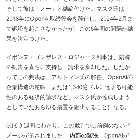
そして彼は「ノー」と結論付けた。マスク氏は
2018年にOpenAI取締役会を辞任し、2024年2月ま
で訴訟を起こさなかったが、この6年間の間隔が結
果を決定づけた。
イボンヌ・ゴンザレス・ロジャース判事は、陪審
の勧告を直ちに支持し、請求を棄却した。したが
ってこの判決は、アルトマン氏の解任、OpenAIの
企業構造の逆転、または1,340億ドルに達する可能
性のある経済的請求など、マスク氏が達成しよう
としていたあらゆる措置を阻止することになる。
ほぼ 3 週間にわたり、この裁判では前例のないイ
メージが示されました。
内部の緊張
、OpenAIが