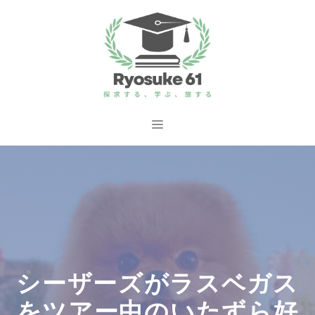
コ
ン
テ
ン
ツ
へ
メ
ス
ニ
キ
ッ
ュ
プ
ー
シーザーズがラスベガス
をツアー中のいたずら好