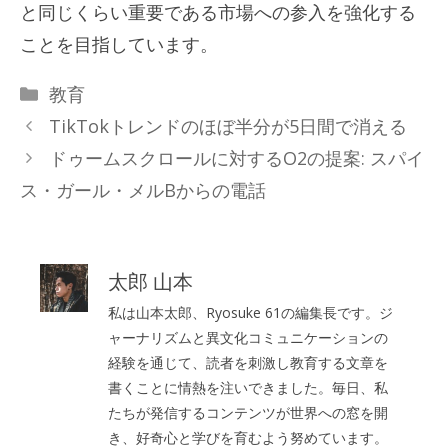
と同じくらい重要である市場への参入を強化する
ことを目指しています。
カ
教育
テ
TikTokトレンドのほぼ半分が5日間で消える
ゴ
ドゥームスクロールに対するO2の提案: スパイ
リ
ス・ガール・メルBからの電話
ー
太郎 山本
私は山本太郎、Ryosuke 61の編集長です。ジ
ャーナリズムと異文化コミュニケーションの
経験を通じて、読者を刺激し教育する文章を
書くことに情熱を注いできました。毎日、私
たちが発信するコンテンツが世界への窓を開
き、好奇心と学びを育むよう努めています。