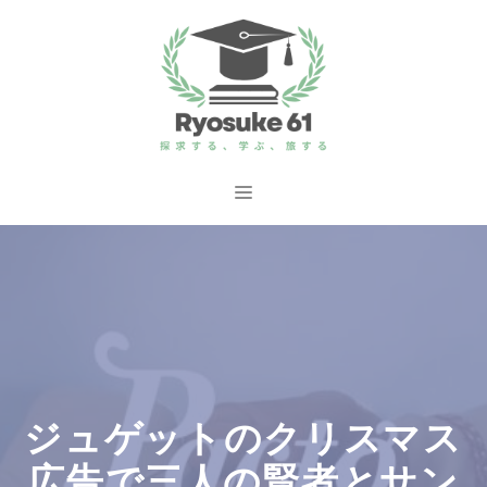
コ
ン
テ
ン
ツ
へ
メ
ス
ニ
キ
ッ
ュ
プ
ー
ジュゲットのクリスマス
広告で三人の賢者とサン