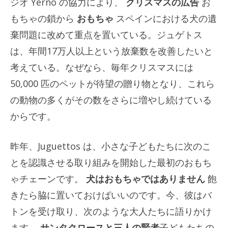
ジオ Yerno の協力により、
クリスマスの広告
お
もちゃの鎖から
おもちゃ
スペインにおける犬の遺
棄問題に改めて重点を置いている。ジュゲトス
は、年間17万人以上という放棄数を改善したいと
考えている。なぜなら、毎年クリスマスには
50,000 匹のペットが待望の贈り物となり、これら
の動物の多くがその数をさらに増やし続けている
からです。
昨年、Juguettos は、小さな子どもたちに次のこ
とを認識させる取り組みを開始した最初のおもち
ゃチェーンです。
犬はおもちゃではありません
飽
きたら脇に置いておけばいいのです。今、彼はバ
トンを受け取り、次のような大人たちに語りかけ
ます。
サンタクロースと三人の賢者
子どもたちの