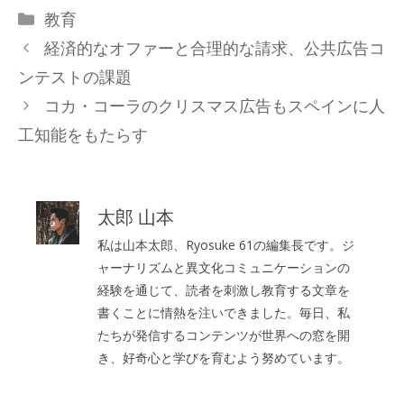
カ
教育
テ
経済的なオファーと合理的な請求、公共広告コ
ゴ
ンテストの課題
リ
コカ・コーラのクリスマス広告もスペインに人
ー
工知能をもたらす
太郎 山本
私は山本太郎、Ryosuke 61の編集長です。ジ
ャーナリズムと異文化コミュニケーションの
経験を通じて、読者を刺激し教育する文章を
書くことに情熱を注いできました。毎日、私
たちが発信するコンテンツが世界への窓を開
き、好奇心と学びを育むよう努めています。