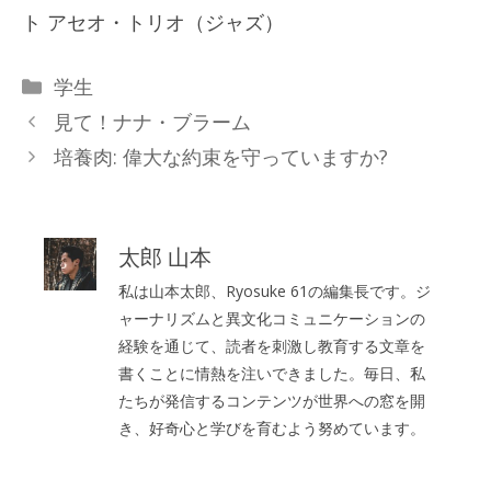
ト アセオ・トリオ（ジャズ）
カ
学生
テ
見て！ナナ・ブラーム
ゴ
培養肉: 偉大な約束を守っていますか?
リ
ー
太郎 山本
私は山本太郎、Ryosuke 61の編集長です。ジ
ャーナリズムと異文化コミュニケーションの
経験を通じて、読者を刺激し教育する文章を
書くことに情熱を注いできました。毎日、私
たちが発信するコンテンツが世界への窓を開
き、好奇心と学びを育むよう努めています。