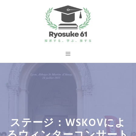
コ
ン
テ
ン
ツ
へ
メ
ス
ニ
キ
ッ
ュ
プ
ー
ステージ：WSKOVによ
るウィンターコンサート