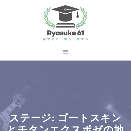
コ
ン
テ
ン
ツ
へ
メ
ス
ニ
キ
ッ
ュ
プ
ー
ステージ: ゴートスキン
とチタンエクスポゼの地