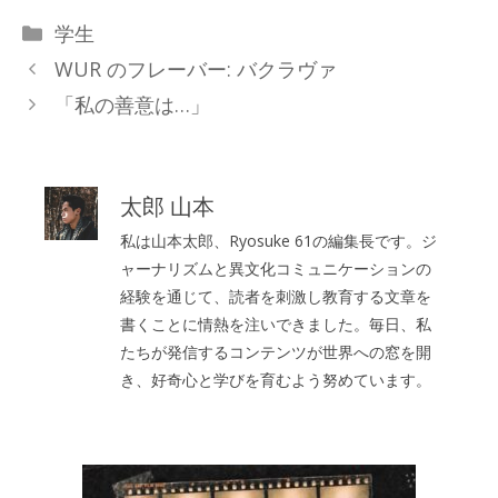
カ
学生
テ
WUR のフレーバー: バクラヴァ
ゴ
「私の善意は…」
リ
ー
太郎 山本
私は山本太郎、Ryosuke 61の編集長です。ジ
ャーナリズムと異文化コミュニケーションの
経験を通じて、読者を刺激し教育する文章を
書くことに情熱を注いできました。毎日、私
たちが発信するコンテンツが世界への窓を開
き、好奇心と学びを育むよう努めています。