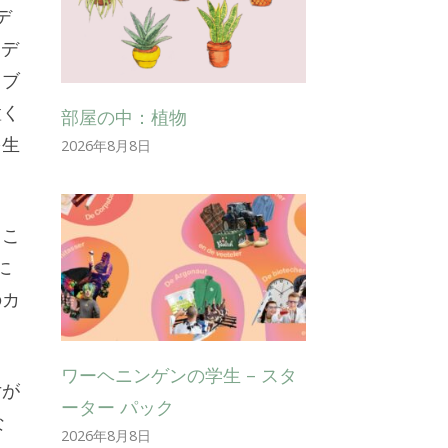
デ
。デ
・ブ
置く
部屋の中：植物
を生
2026年8月8日
るこ
に
のカ
ワーヘニンゲンの学生 – スタ
女が
ーター パック
な
2026年8月8日