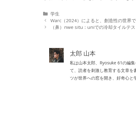
カ
学生
テ
Warc（2024）によると、創造性の世界
ゴ
（鼻）nwe situ：uniでの冷却タイルテ
リ
ー
太郎 山本
私は山本太郎、Ryosuke 61
て、読者を刺激し教育する文章を
ツが世界への窓を開き、好奇心と