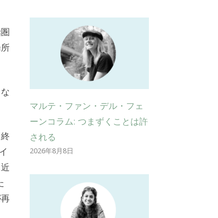
極圏
場所
くな
マルテ・ファン・デル・フェ
ーンコラム: つまずくことは許
く終
される
イ
2026年8月8日
に近
た
が再