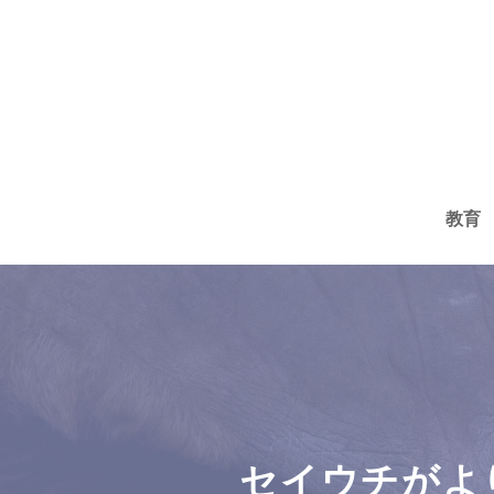
コ
ン
テ
ン
ツ
へ
教育
ス
キ
ッ
プ
セイウチがよ