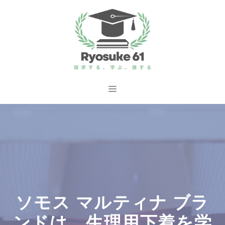
コ
ン
テ
ン
ツ
へ
メ
ス
ニ
キ
ッ
ュ
プ
ー
ソモス マルティナ ブラ
ンドは、生理用下着を学