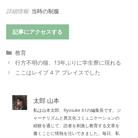
詳細情報:
当時の制服
記事にアクセスする
カ
教育
テ
行方不明の猫、13年ぶりに学生寮に現れる
ゴ
ここはレイブ 4 ア プレイスでした
リ
ー
太郎 山本
私は山本太郎、Ryosuke 61の編集長です。ジ
ャーナリズムと異文化コミュニケーションの
経験を通じて、読者を刺激し教育する文章を
書くことに情熱を注いできました。毎日、私