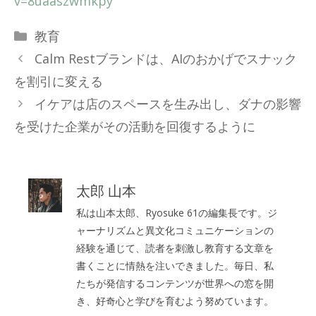
v=8uaaszwmkpy
カ
教育
テ
Calm Restブランドは、AIのおかげでスナック
ゴ
を割引に変える
リ
イケアは店のスペースを生み出し、ダナの影響
ー
を受けた企業がその活動を回復するように
太郎 山本
私は山本太郎、Ryosuke 61の編集長です。ジ
ャーナリズムと異文化コミュニケーションの
経験を通じて、読者を刺激し教育する文章を
書くことに情熱を注いできました。毎日、私
たちが発信するコンテンツが世界への窓を開
き、好奇心と学びを育むよう努めています。