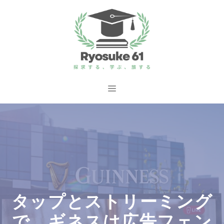
コ
ン
テ
ン
ツ
へ
メ
ス
ニ
キ
ッ
ュ
プ
ー
タップとストリーミング
で、ギネスは広告フェン