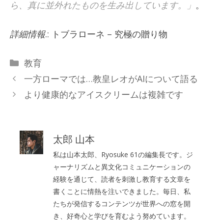
ら、真に並外れたものを生み出しています。」
。
詳細情報
.: トブラローネ – 究極の贈り物
カ
教育
テ
一方ローマでは…教皇レオがAIについて語る
ゴ
より健康的なアイスクリームは複雑です
リ
ー
太郎 山本
私は山本太郎、Ryosuke 61の編集長です。ジ
ャーナリズムと異文化コミュニケーションの
経験を通じて、読者を刺激し教育する文章を
書くことに情熱を注いできました。毎日、私
たちが発信するコンテンツが世界への窓を開
き、好奇心と学びを育むよう努めています。