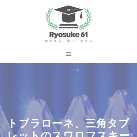
コ
ン
テ
ン
ツ
へ
メ
ス
ニ
キ
ッ
ュ
プ
ー
トブラローネ、三角タブ
レットのスワロフスキー