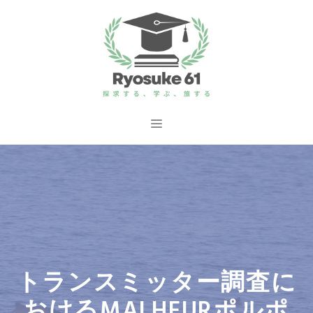
コ
ン
テ
ン
ツ
へ
メ
ス
ニ
キ
ッ
ュ
プ
ー
トランスミッター調査に
おけるMALHEURポルポ