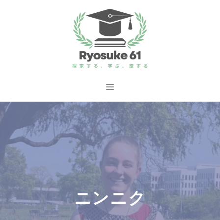
コ
ン
テ
ン
ツ
へ
メ
ス
ニ
キ
ッ
ュ
プ
ー
ニンニク