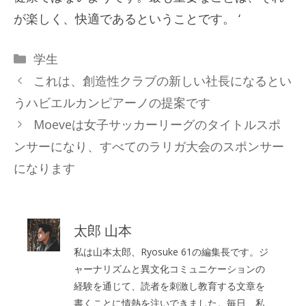
が楽しく、快適であるということです。 ‘
カ
学生
テ
これは、創造性クラブの新しい社長になるとい
ゴ
うハビエルカンピアーノの提案です
リ
Moeveは女子サッカーリーグのタイトルスポ
ー
ンサーになり、すべてのラリガ大会のスポンサー
になります
太郎 山本
私は山本太郎、Ryosuke 61の編集長です。ジ
ャーナリズムと異文化コミュニケーションの
経験を通じて、読者を刺激し教育する文章を
書くことに情熱を注いできました。毎日、私