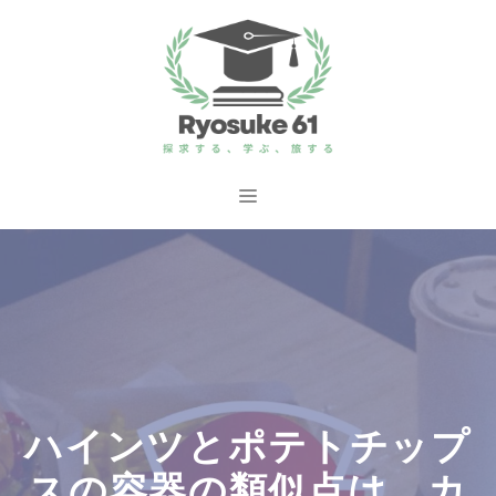
コ
ン
テ
ン
ツ
へ
メ
ス
ニ
キ
ッ
ュ
プ
ー
ハインツとポテトチップ
スの容器の類似点は、カ