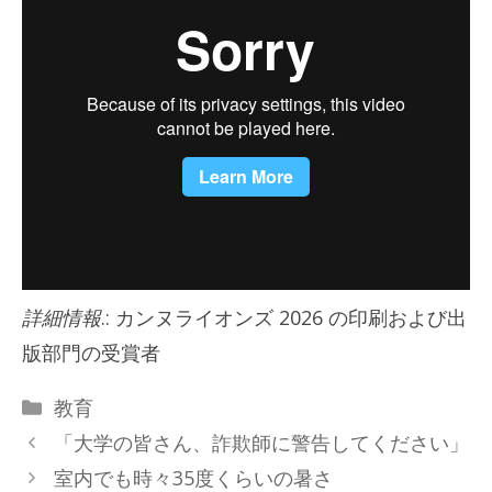
詳細情報
.: カンヌライオンズ 2026 の印刷および出
版部門の受賞者
カ
教育
テ
「大学の皆さん、詐欺師に警告してください」
ゴ
室内でも時々35度くらいの暑さ
リ