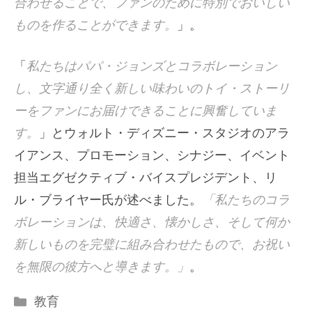
合わせることで、ファンのために特別でおいしい
ものを作ることができます。
」。
「
私たちはパパ・ジョンズとコラボレーション
し、文字通り全く新しい味わいのトイ・ストーリ
ーをファンにお届けできることに興奮していま
す。
」とウォルト・ディズニー・スタジオのアラ
イアンス、プロモーション、シナジー、イベント
担当エグゼクティブ・バイスプレジデント、リ
ル・ブライヤー氏が述べました。
「私たちのコラ
ボレーションは、快適さ、懐かしさ、そして何か
新しいものを完璧に組み合わせたもので、お祝い
を無限の彼方へと導きます。」
。
カ
教育