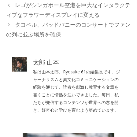
テ
レゴがシンガポール空港を巨大なインタラクテ
ゴ
ィブなフラワーディスプレイに変える
リ
タコベル、バッドバニーのコンサートでファン
ー
の列に並ぶ場所を確保
太郎 山本
私は山本太郎、Ryosuke 61の編集長です。ジ
ャーナリズムと異文化コミュニケーションの
経験を通じて、読者を刺激し教育する文章を
書くことに情熱を注いできました。毎日、私
たちが発信するコンテンツが世界への窓を開
き、好奇心と学びを育むよう努めています。