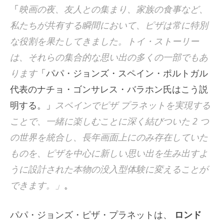
「
映画の夜、友人との集まり、家族の食事など、
私たちが共有する瞬間において、ピザは常に特別
な役割を果たしてきました。トイ・ストーリー
は、それらの集合的な思い出の多くの一部でもあ
ります
「パパ・ジョンズ・スペイン・ポルトガル
代表のナチョ・ゴンサレス・バラホン氏はこう説
明する。」
スペインでピザ プラネットを実現する
ことで、一緒に楽しむことに深く結びついた 2 つ
の世界を統合し、長年画面上にのみ存在していた
ものを、ピザを中心に新しい思い出を生み出すよ
うに設計された本物の没入型体験に変えることが
できます。」
。
パパ・ジョンズ・ピザ・プラネットは、
ロンド