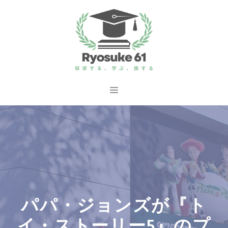
コ
ン
テ
ン
ツ
へ
メ
ス
ニ
キ
ッ
ュ
プ
ー
パパ・ジョンズが『ト
イ・ストーリー5』のプ