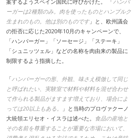
案するようスペイン国民に呼びかけた。 「
ハンバ
ーガーは2種類のみ。肉を使ったものとハンブルク
生まれのもの。他は別のものです
」と、欧州議会
の拒否に応じた2020年10月のキャンペーンで、
「ハンバーガー」「ソーセージ」「ステーキ」
「シュニッツェル」などの名称を肉由来の製品に
制限するよう指摘した。
「
ハンバーガーの形、外観、味さえ模倣して同じ
と呼ばれたい、実験室で材料や材料を混ぜ合わせ
て作られる製品がますます増えており、場合によ
っては20以上もある。
」と当時のプロヴァクーノ
大統領エリセオ・イスラは述べた。
食品の産地と
その名前を尊重することが重要な市場において、
消費者を混乱させる方法であるため、これは意味