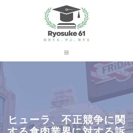
コ
ン
テ
ン
ツ
へ
メ
ス
ニ
キ
ッ
ュ
プ
ー
ヒューラ、不正競争に関
する食肉業界に対する訴