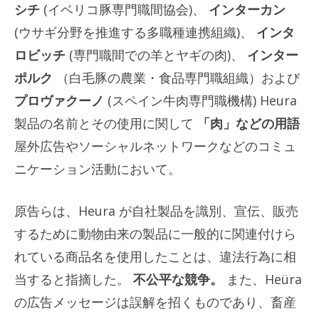
シチ
(イベリコ豚専門職間協会)、
インターカン
(ウサギ分野を推進する多職種連携組織)、
インタ
ロビッチ
(専門職間での羊とヤギの肉)、
インター
ポルク
（白毛豚の農業・食品専門職組織）および
プロヴァクーノ
(スペイン牛肉専門職機構) Heura
製品の名前とその使用に関して
「肉」などの用語
屋外広告やソーシャルネットワークなどのコミュ
ニケーション活動において。
原告らは、Heura が自社製品を識別、宣伝、販売
するために動物由来の製品に一般的に関連付けら
れている商品名を使用したことは、違法行為に相
当すると指摘した。
不公平な競争。
また、Heüra
の広告メッセージは誤解を招くものであり、畜産