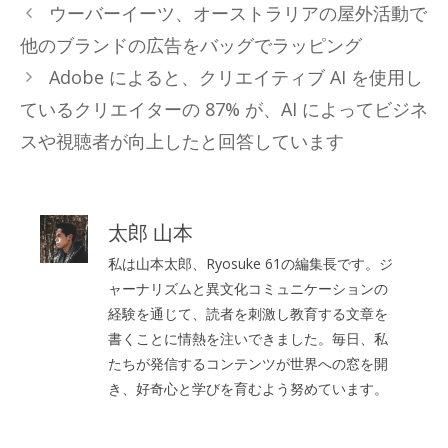
テ
ウーバーイーツ、オーストラリアの屋外活動で
ゴ
他のブランドの広告をバッグでラッピング
リ
Adobe によると、クリエイティブ AI を使用し
ー
ているクリエイターの 87% が、AI によってビジネ
スや視聴者が向上したと回答しています
太郎 山本
私は山本太郎、Ryosuke 61の編集長です。ジ
ャーナリズムと異文化コミュニケーションの
経験を通じて、読者を刺激し教育する文章を
書くことに情熱を注いできました。毎日、私
たちが発信するコンテンツが世界への窓を開
き、好奇心と学びを育むよう努めています。