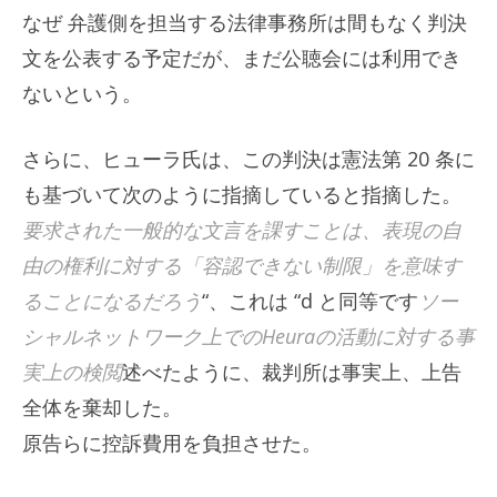
なぜ
弁護側を担当する法律事務所は間もなく判決
文を公表する予定だが、まだ公聴会には利用でき
ないという。
さらに、ヒューラ氏は、この判決は憲法第 20 条に
も基づいて次のように指摘していると指摘した。
要求された一般的な文言を課すことは、表現の自
由の権利に対する「容認できない制限」を意味す
ることになるだろう
“、これは “d と同等です
ソー
シャルネットワーク上でのHeuraの活動に対する事
実上の検閲
述べたように、裁判所は事実上、上告
全体を棄却した。
原告らに控訴費用を負担させた。