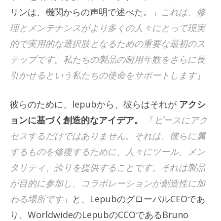
リンは、機関からの声明で述べた。」
これは、修
理とメンテナンスがより多くの人々にとって現実
的で実用的な選択肢となるための重要な最初のス
テップです。私たちの製品の耐用年数をさらに長
引かせるという私たちの使命をサポートします
」
彼らのために、lepubから、彼らはそれが
アクシ
ョンに基づく創造的なアイデア。
「
ピースにアク
セスするだけではありません。それは、彼らに属
するものを修復するために、人々にツール、メン
タリティ、誇りを提供することです。それは製品
が目的に参加し、コラボレーションが創造性に加
わる場所です
」と、LepubのグローバルCEOであ
り、WorldwideのLepubのCCOであるBruno