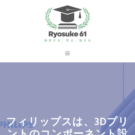
コ
ン
テ
ン
ツ
へ
メ
ス
ニ
キ
ッ
ュ
プ
ー
フィリップスは、3Dプリ
ントのコンポーネント設