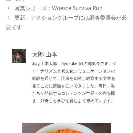
テ
写真シリーズ：Woeste SurvivalRun
ゴ
更新：アクショングループには調査委員会が必
リ
要です
ー
太郎 山本
私は山本太郎、Ryosuke 61の編集長です。ジ
ャーナリズムと異文化コミュニケーションの
経験を通じて、読者を刺激し教育する文章を
書くことに情熱を注いできました。毎日、私
たちが発信するコンテンツが世界への窓を開
き、好奇心と学びを育むよう努めています。