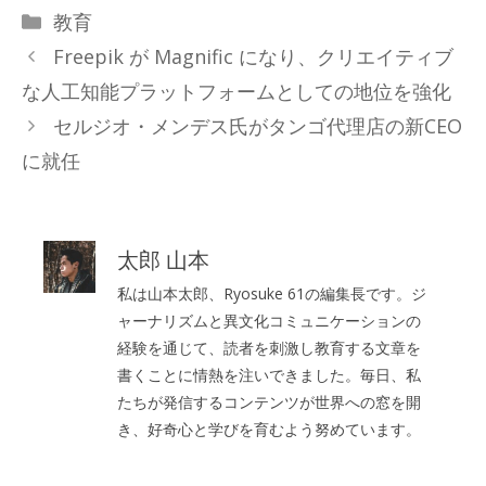
カ
教育
テ
Freepik が Magnific になり、クリエイティブ
ゴ
な人工知能プラットフォームとしての地位を強化
リ
セルジオ・メンデス氏がタンゴ代理店の新CEO
ー
に就任
太郎 山本
私は山本太郎、Ryosuke 61の編集長です。ジ
ャーナリズムと異文化コミュニケーションの
経験を通じて、読者を刺激し教育する文章を
書くことに情熱を注いできました。毎日、私
たちが発信するコンテンツが世界への窓を開
き、好奇心と学びを育むよう努めています。