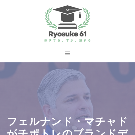
コ
ン
テ
ン
ツ
へ
メ
ス
ニ
キ
ッ
ュ
プ
ー
フェルナンド・マチャド
がチポトレのブランドデ