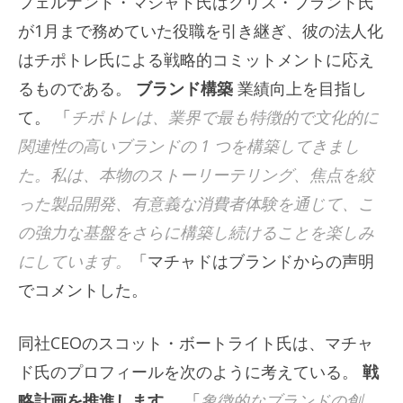
フェルナンド・マシャド氏はクリス・ブラント氏
が1月まで務めていた役職を引き継ぎ、彼の法人化
はチポトレ氏による戦略的コミットメントに応え
るものである。
ブランド構築
業績向上を目指し
て。 「
チポトレは、業界で最も特徴的で文化的に
関連性の高いブランドの 1 つを構築してきまし
た。私は、本物のストーリーテリング、焦点を絞
った製品開発、有意義な消費者体験を通じて、こ
の強力な基盤をさらに構築し続けることを楽しみ
にしています。
「マチャドはブランドからの声明
でコメントした。
同社CEOのスコット・ボートライト氏は、マチャ
ド氏のプロフィールを次のように考えている。
戦
略計画を推進します。
「
象徴的なブランドの創