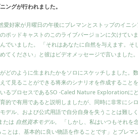
ニングが行われました。
自然愛好家が月曜日の午後にブレマンとストップのイニシ
のポッドキャストのこのライブバージョンに欠けてい
んでいました。 「それはあなたに自然を与えます。そ
めてください」と彼はビデオメッセージで言いました
がどのように生まれたかをソロにスケッチしました。
えて見ることができる将来のシナリオを作成すること
スであるSO -Caled Nature Explorationに
育的で有用であると説明しましたが、同時に非常にシ
モデル、および公式用語で自分自身を失うことは難し
または
自然資本モデル
。 「しかし、私はいつもそれを
ることは、基本的に良い物語を作ることです」とブレマ