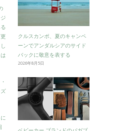
の
ージ
ある
クルスカンポ、夏のキャンペ
変更
ーンでアンダルシアのサイド
まし
バックに敬意を表する
ンは
2026年8月5日
タ・
ンズ
日に
回
ベビーカー ブランドのバガブ