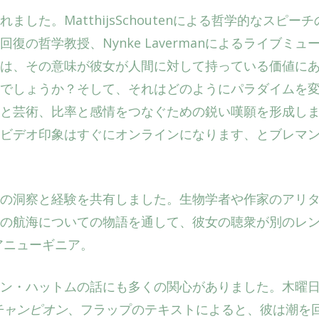
た。MatthijsSchoutenによる哲学的なスピーチ
復の哲学教授、Nynke Lavermanによるライブミュ
は、その意味が彼女が人間に対して持っている価値に
でしょうか？そして、それはどのようにパラダイムを
と芸術、比率と感情をつなぐための鋭い嘆願を形成し
ビデオ印象はすぐにオンラインになります、とブレマ
の洞察と経験を共有しました。生物学者や作家のアリ
の航海についての物語を通して、彼女の聴衆が別のレ
アニューギニア。
ァン・ハットムの話にも多くの関心がありました。木曜
チャンピオン
、フラップのテキストによると、彼は潮を