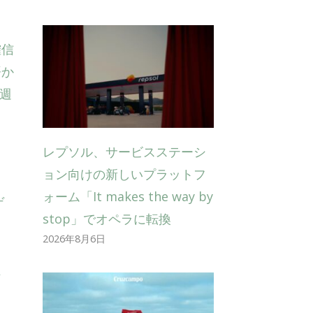
確信
語か
週
レプソル、サービスステーシ
ョン向けの新しいプラットフ
ォーム「It makes the way by
ゲ
stop」でオペラに転換
2026年8月6日
s、