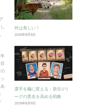
ア
まし
外は美しい！
し
2026年8月6日
。
数年
を目
どの
ロッ
くあ
選手を繭に変える：新生Uリ
念
ーグの悪名を高める戦略
ン
2026年8月6日