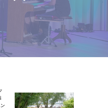
ッ
結
ニン