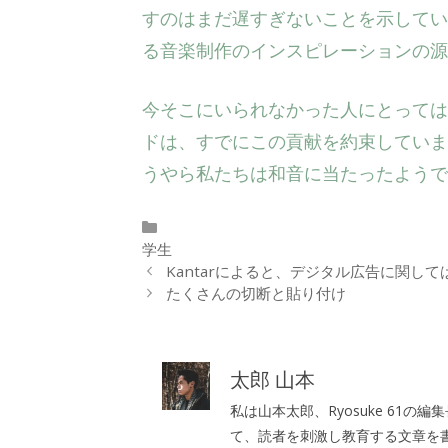
すのはまだ遅すぎないことを示して
る音楽制作のインスピレーションの源
今そこにいられなかった人にとっては、新
ドは、すでにこの貢献を約束していま
うやら私たちは和音に当たったようで
カ
テ
学生
ゴ
Kantarによると、デジタル広告に関し
リ
たくさんの切断と貼り付け
ー
太郎 山本
私は山本太郎、Ryosuke 61
て、読者を刺激し教育する文章を