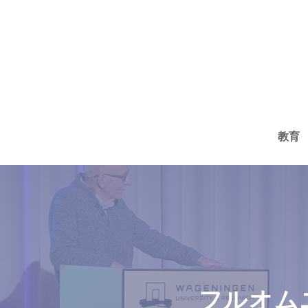
コ
ン
テ
ン
ツ
へ
教育
ス
キ
ッ
プ
フルオム