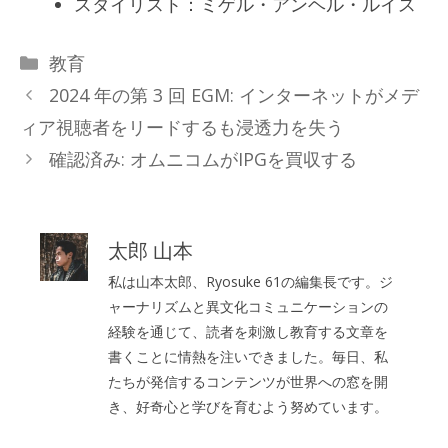
スタイリスト：ミゲル・アンヘル・ルイス
カ
教育
テ
2024 年の第 3 回 EGM: インターネットがメデ
ゴ
ィア視聴者をリードするも浸透力を失う
リ
確認済み: オムニコムがIPGを買収する
ー
太郎 山本
私は山本太郎、Ryosuke 61の編集長です。ジ
ャーナリズムと異文化コミュニケーションの
経験を通じて、読者を刺激し教育する文章を
書くことに情熱を注いできました。毎日、私
たちが発信するコンテンツが世界への窓を開
き、好奇心と学びを育むよう努めています。