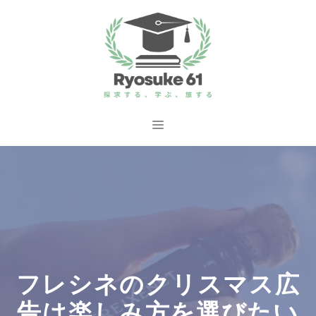
コ
ン
テ
ン
ツ
へ
メ
ス
ニ
キ
ッ
ュ
プ
ー
フレシネのクリスマス広
告は楽しみ方を選びたい