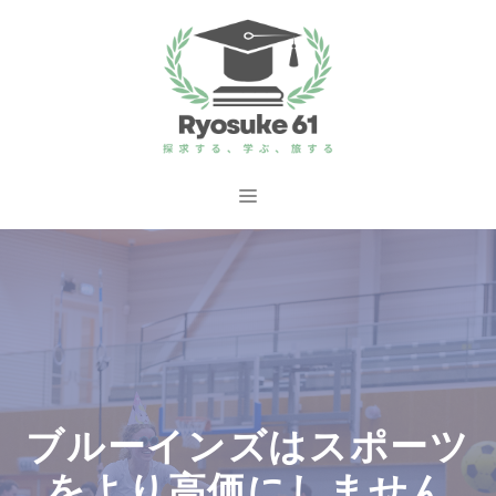
コ
ン
テ
ン
ツ
へ
メ
ス
ニ
キ
ッ
ュ
プ
ー
ブルーインズはスポーツ
をより高価にしません