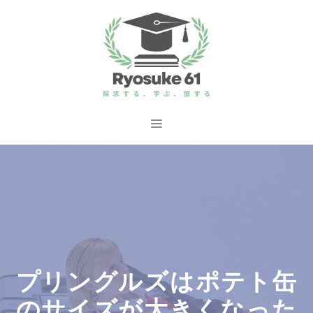
コ
ン
テ
ン
ツ
へ
メ
ス
ニ
キ
ッ
ュ
プ
ー
プリングルズはポテト缶
のサイズが大きくなった