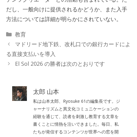
だし、一般向けに提供されるかどうか、また入手
方法については詳細が明らかにされていない。
カ
教育
テ
マドリード地下鉄、改札口での銀行カードによ
ゴ
る直接支払いを導入
リ
El Sol 2026 の勝者は次のとおりです
ー
太郎 山本
私は山本太郎、Ryosuke 61の編集長です。ジ
ャーナリズムと異文化コミュニケーションの
経験を通じて、読者を刺激し教育する文章を
書くことに情熱を注いできました。毎日、私
たちが発信するコンテンツが世界への窓を開