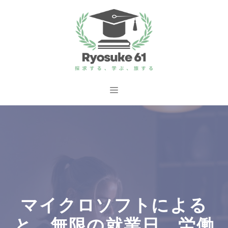
コ
ン
テ
ン
ツ
へ
メ
ス
ニ
キ
ッ
ュ
プ
ー
マイクロソフトによる
と、無限の就業日、労働