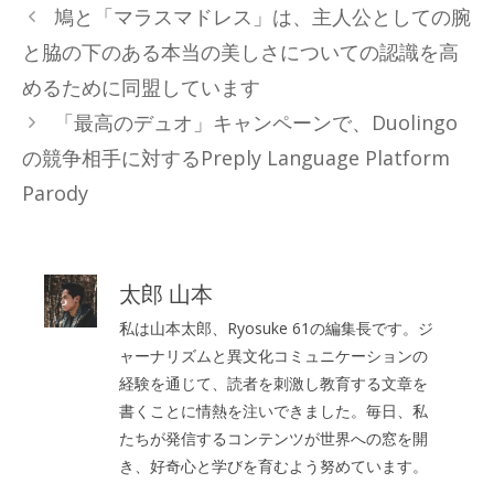
テ
鳩と「マラスマドレス」は、主人公としての腕
ゴ
と脇の下のある本当の美しさについての認識を高
リ
めるために同盟しています
ー
「最高のデュオ」キャンペーンで、Duolingo
の競争相手に対するPreply Language Platform
Parody
太郎 山本
私は山本太郎、Ryosuke 61の編集長です。ジ
ャーナリズムと異文化コミュニケーションの
経験を通じて、読者を刺激し教育する文章を
書くことに情熱を注いできました。毎日、私
たちが発信するコンテンツが世界への窓を開
き、好奇心と学びを育むよう努めています。