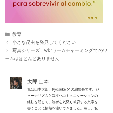
カ
教育
テ
小さな昆虫を発見してください
ゴ
写真シリーズ：wk ‘ワームチャーミング’でのワ
リ
ームはほとんどありません
ー
太郎 山本
私は山本太郎、Ryosuke 61の編集長です。ジ
ャーナリズムと異文化コミュニケーションの
経験を通じて、読者を刺激し教育する文章を
書くことに情熱を注いできました。毎日、私