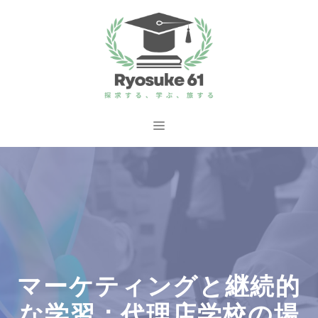
コ
ン
テ
ン
ツ
へ
メ
ス
ニ
キ
ッ
ュ
プ
ー
マーケティングと継続的
な学習：代理店学校の場