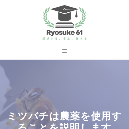
コ
ン
テ
ン
ツ
へ
メ
ス
ニ
キ
ッ
ュ
プ
ー
ミツバチは農薬を使用す
ることを説明します