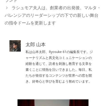
ランド
ー
ラシュモア夫人は、創業者の出発後、マルタ・
パレンシアのリーダーシップの下での新しい舞台
の指令ドームを更新します
太郎 山本
私は山本太郎、Ryosuke 61の編集長です。ジ
ャーナリズムと異文化コミュニケーションの
経験を通じて、読者を刺激し教育する文章を
書くことに情熱を注いできました。毎日、私
たちが発信するコンテンツが世界への窓を開
き、好奇心と学びを育むよう努めています。