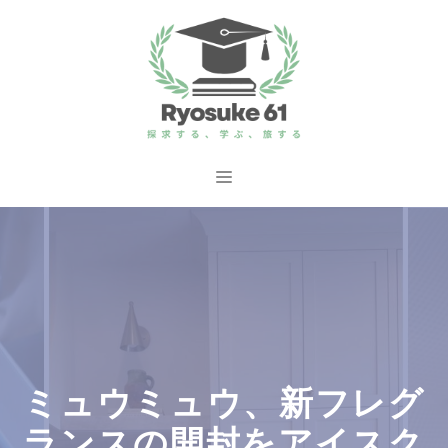
コ
ン
テ
ン
ツ
へ
メ
ス
ニ
キ
ッ
ュ
プ
ー
ミュウミュウ、新フレグ
ランスの開封をアイスク