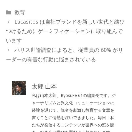
カ
教育
テ
Lacasitos は自社ブランドを新しい世代と結び
ゴ
つけるためにゲーミフィケーションに取り組んで
リ
います
ー
ハリス世論調査によると、従業員の 60% がリ
ーダーの有害な行動に悩まされている
太郎 山本
私は山本太郎、Ryosuke 61の編集長です。ジ
ャーナリズムと異文化コミュニケーションの
経験を通じて、読者を刺激し教育する文章を
書くことに情熱を注いできました。毎日、私
たちが発信するコンテンツが世界への窓を開