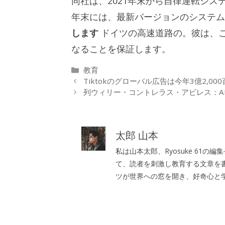
同社は、2021年末から自律運転シ
年末には、最新バージョンのシステ
します
ドイツの高速道路の。彼は、こ
なることを保証します。
カ
教育
テ
Tiktokのグローバル広告は今年3億2,0
ゴ
列ウィリー・コントレラス・アビレス：A
リ
ー
太郎 山本
私は山本太郎、Ryosuke 61
て、読者を刺激し教育する文章を
ツが世界への窓を開き、好奇心と