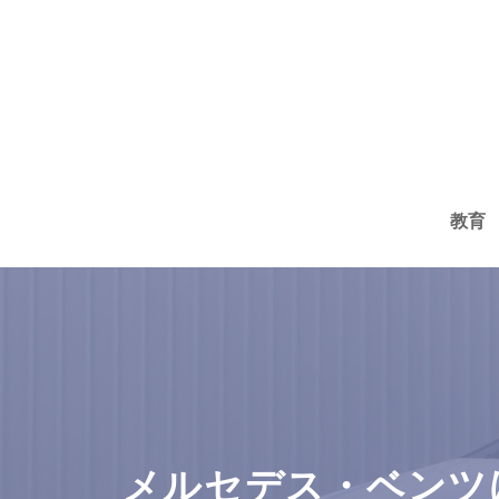
コ
ン
テ
ン
ツ
へ
教育
ス
キ
ッ
プ
メルセデス・ベンツ