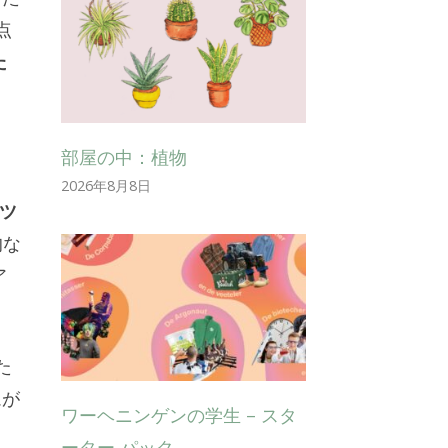
点
た
部屋の中：植物
2026年8月8日
ツ
的な
ア
た
ムが
ワーヘニンゲンの学生 – スタ
ーター パック