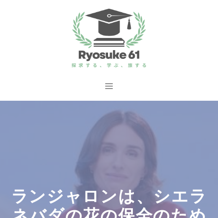
コ
ン
テ
ン
ツ
へ
メ
ス
ニ
キ
ッ
ュ
プ
ー
ランジャロンは、シエラ
ネバダの花の保全のため