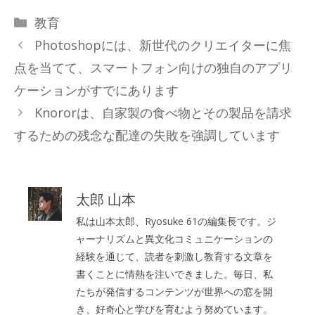
カ
教育
テ
Photoshopには、新世代のクリエイターに焦
ゴ
点を当てて、スマートフォン向けの独自のアプリ
リ
ケーションがすでにあります
ー
Knororは、自家製の食べ物とその製品を請求
するための残念な配達の失敗を強調しています
太郎 山本
私は山本太郎、Ryosuke 61の編集長です。ジ
ャーナリズムと異文化コミュニケーションの
経験を通じて、読者を刺激し教育する文章を
書くことに情熱を注いできました。毎日、私
たちが発信するコンテンツが世界への窓を開
き、好奇心と学びを育むよう努めています。