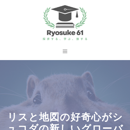
コ
ン
テ
ン
ツ
へ
メ
ス
ニ
キ
ッ
ュ
プ
ー
リスと地図の好奇心がシ
ュコダの新しいグローバ