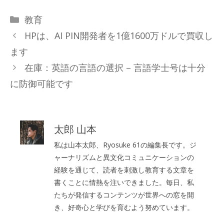
カ
教育
テ
HPは、AI PIN開発者を1億1600万ドルで買収し
ゴ
ます
リ
在庫：英語の言語の選択 – 言語学士号は十分
ー
に防御可能です
太郎 山本
私は山本太郎、Ryosuke 61の編集長です。ジ
ャーナリズムと異文化コミュニケーションの
経験を通じて、読者を刺激し教育する文章を
書くことに情熱を注いできました。毎日、私
たちが発信するコンテンツが世界への窓を開
き、好奇心と学びを育むよう努めています。